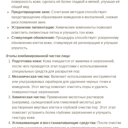
поверхность кожи, сделать её более гладкой и мягкой, улучшая её
общий вид.
Предотвращение акне:
Сочетание методов способствует
предотвращению образования комедонов и воспалений, снижая
риск появления акне.
Устранение пигментации:
Химические компоненты помогают
осветлить пигментные пятна и улучшить тон кожи.
Стимуляция обновления:
Процедура способствует ускоренному
обновлению клеток кожи, стимулируя её регенерацию и улучшая
упругость.
Этапы комбинированной чистки лица:
Подготовка кожи:
Кожа очищается от макияжа и загрязнений,
после чего проводится этап подготовки с использованием
специальных средств для раскрытия пор.
Механическая чистка:
Включает использование инструментов
или ультразвуковых скраберов для удаления черных точек и
комедонов. Этот метод помогает очистить поры и удалить
поверхностные загрязнения.
Химическая чистка:
Применение кислотных растворов
(например, салициловой или гликолевой кислоты) для
растворения мертвых клеток и глубокой очистки пор. Этот этап
помогает устранить более глубокие загрязнения и улучшить
текстуру кожи.
Успокаивающие и восстанавливающие средства:
После очистки